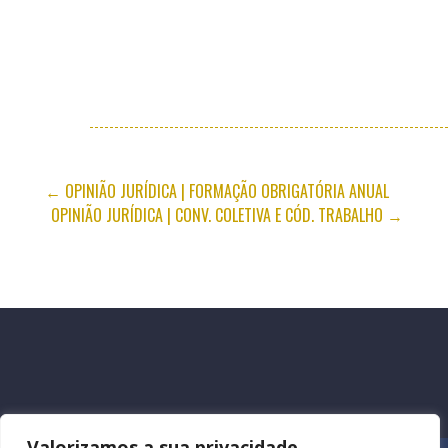
←
OPINIÃO JURÍDICA | FORMAÇÃO OBRIGATÓRIA ANUAL
OPINIÃO JURÍDICA | CONV. COLETIVA E CÓD. TRABALHO
→
Valorizamos a sua privacidade