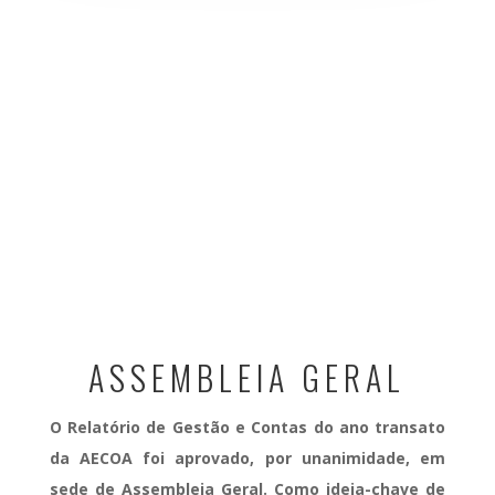
2023 com
excelentes
resultados
ÓRGÃO
DELIBERATIVO
APROVOU E
FELICITOU O
TRABALHO
REALIZADO EM 2023
ASSEMBLEIA GERAL
O Relatório de Gestão e Contas do ano transato
da AECOA foi aprovado, por unanimidade, em
sede de Assembleia Geral. Como ideia-chave de